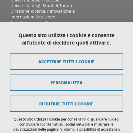
Università degli Studi di Torino
Direzione Ricerca, Innovazione e
Internazionalizzazione
Area Internazionalizzazione
Sezione Relazioni Internazionali e Cooperazione
allo Sviluppo
Questo sito utilizza i cookie e consente
Complesso Aldo Moro, Palazzina D
all'utente di decidere quali attivare.
Via Sant'Ottavio 12/B
10124 Torino
ACCETTARE TUTTI I COOKIE
Mappa del sito
PERSONALIZZA
Crediti
Note legali
RIFIUTARE TUTTI I COOKIE
Protezione dei dati personali
Cookies
Questo sito utilizza i cookie per consentirvi di guardare i video,
condividere i contenuti sui social network e misurare le
visualizzazioni delle pagine. Vi diamo la possibilità di accettare o
Accessibilità: non conforme