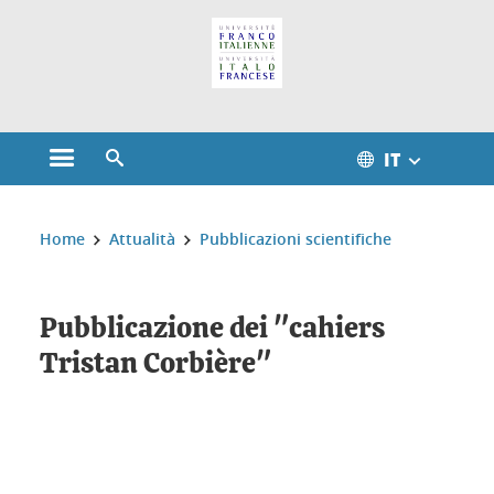
Gestione dei cookie
IT
Aprire il menu principale
Aprire il motore di ricerca
Sei qui:
Home
Attualità
Pubblicazioni scientifiche
Pubblicazione dei "cahiers
Tristan Corbière"