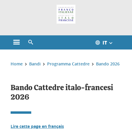
Gestione dei cookie
IT
Aprire il menu principale
Aprire il motore di ricerca
Sei qui:
Home
Bandi
Programma Cattedre
Bando 2026
Bando Cattedre italo-francesi
2026
Lire cette page en français