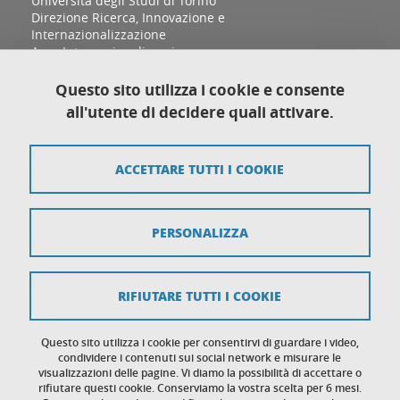
Università degli Studi di Torino
Direzione Ricerca, Innovazione e
Internazionalizzazione
Area Internazionalizzazione
Sezione Relazioni Internazionali e Cooperazione
allo Sviluppo
Questo sito utilizza i cookie e consente
Complesso Aldo Moro, Palazzina D
all'utente di decidere quali attivare.
Via Sant'Ottavio 12/B
10124 Torino
ACCETTARE TUTTI I COOKIE
Mappa del sito
PERSONALIZZA
Crediti
Note legali
RIFIUTARE TUTTI I COOKIE
Protezione dei dati personali
Cookies
Questo sito utilizza i cookie per consentirvi di guardare i video,
condividere i contenuti sui social network e misurare le
visualizzazioni delle pagine. Vi diamo la possibilità di accettare o
Accessibilità: non conforme
rifiutare questi cookie. Conserviamo la vostra scelta per 6 mesi.