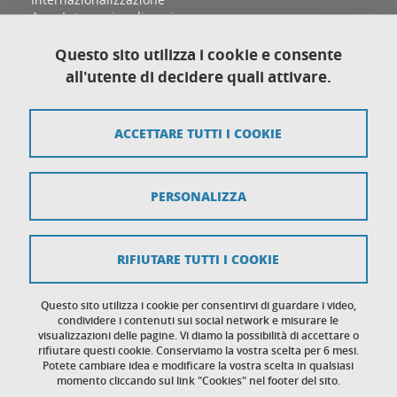
Area Internazionalizzazione
Sezione Relazioni Internazionali e Cooperazione
allo Sviluppo
Questo sito utilizza i cookie e consente
Complesso Aldo Moro, Palazzina D
all'utente di decidere quali attivare.
Via Sant'Ottavio 12/B
10124 Torino
ACCETTARE TUTTI I COOKIE
Mappa del sito
PERSONALIZZA
Crediti
Note legali
RIFIUTARE TUTTI I COOKIE
Protezione dei dati personali
Cookies
Questo sito utilizza i cookie per consentirvi di guardare i video,
condividere i contenuti sui social network e misurare le
visualizzazioni delle pagine. Vi diamo la possibilità di accettare o
Accessibilità: non conforme
rifiutare questi cookie. Conserviamo la vostra scelta per 6 mesi.
Potete cambiare idea e modificare la vostra scelta in qualsiasi
momento cliccando sul link "Cookies" nel footer del sito.