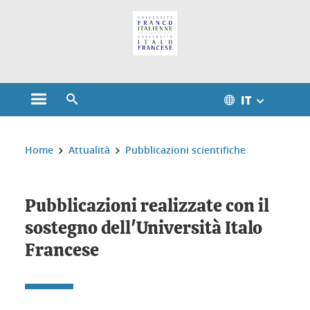
Gestione dei cookie
IT
Aprire il menu principale
Aprire il motore di ricerca
Sei qui:
Home
Attualità
Pubblicazioni scientifiche
Pubblicazioni realizzate con il
sostegno dell'Università Italo
Francese