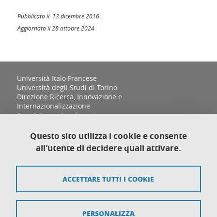
Pubblicato il 13 dicembre 2016
Aggiornato il 28 ottobre 2024
Università Italo Francese
Università degli Studi di Torino
Direzione Ricerca, Innovazione e
Internazionalizzazione
Area Internazionalizzazione
Sezione Relazioni Internazionali e Cooperazione
allo Sviluppo
Questo sito utilizza i cookie e consente
Complesso Aldo Moro, Palazzina D
all'utente di decidere quali attivare.
Via Sant'Ottavio 12/B
10124 Torino
ACCETTARE TUTTI I COOKIE
Mappa del sito
PERSONALIZZA
Crediti