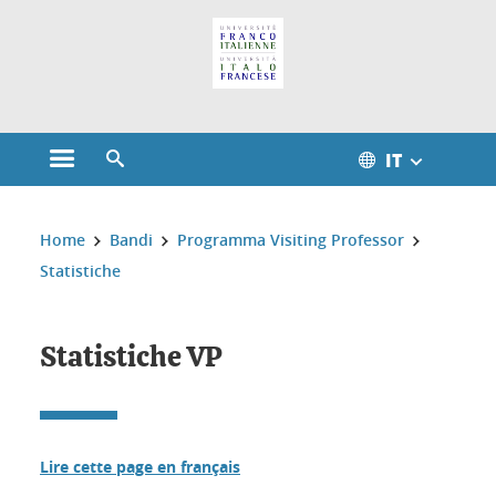
Gestione dei cookie
IT
Aprire il menu principale
Aprire il motore di ricerca
Sei qui:
Home
Bandi
Programma Visiting Professor
Statistiche
Statistiche VP
Lire cette page en français