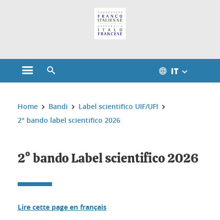
Gestione dei cookie
IT
Aprire il menu principale
Aprire il motore di ricerca
Sei qui:
Home
Bandi
Label scientifico UIF/UFI
2° bando label scientifico 2026
2° bando Label scientifico 2026
Lire cette page en français