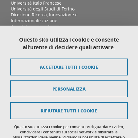
Università Italo Francese
Università degli Studi di Torino
Direzione Ricerca, Innovazione e
Internazionalizzazione
Area Internazionalizzazione
Sezione Relazioni Internazionali e Cooperazione
allo Sviluppo
Questo sito utilizza i cookie e consente
Complesso Aldo Moro, Palazzina D
all'utente di decidere quali attivare.
Via Sant'Ottavio 12/B
10124 Torino
ACCETTARE TUTTI I COOKIE
Mappa del sito
PERSONALIZZA
Crediti
Note legali
RIFIUTARE TUTTI I COOKIE
Protezione dei dati personali
Cookies
Questo sito utilizza i cookie per consentirvi di guardare i video,
condividere i contenuti sui social network e misurare le
visualizzazioni delle pagine. Vi diamo la possibilità di accettare o