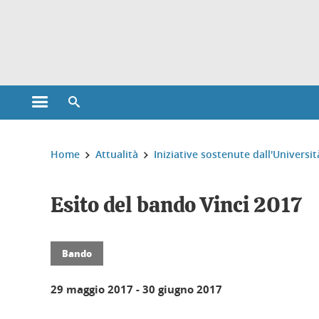
Gestione dei cookie
Aprire il menu principale
Aprire il motore di ricerca
Sei qui:
Home
Attualità
Iniziative sostenute dall'Universit
Esito del bando Vinci 2017
Bando
29 maggio 2017
-
30 giugno 2017