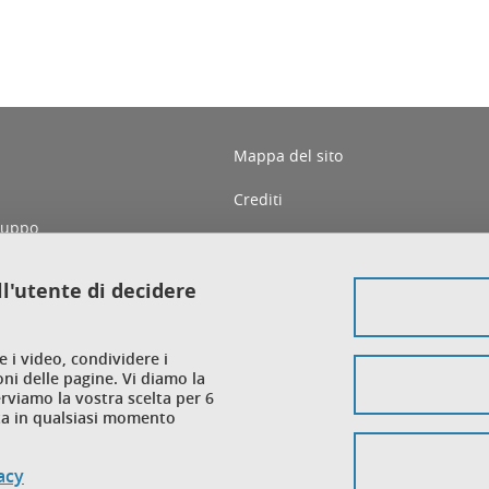
Mappa del sito
Crediti
iluppo
Note legali
Protezione dei dati personali
ll'utente di decidere
Cookies
e i video, condividere i
Accessibilità: non conforme
oni delle pagine. Vi diamo la
erviamo la vostra scelta per 6
lta in qualsiasi momento
vacy