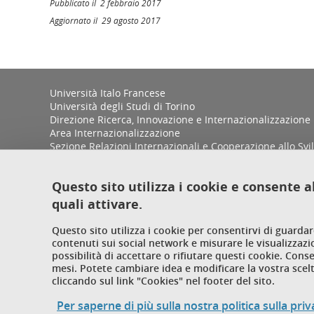
Pubblicato il 2 febbraio 2017
Aggiornato il 29 agosto 2017
Università Italo Francese
Università degli Studi di Torino
Direzione Ricerca, Innovazione e Internazionalizzazione
Area Internazionalizzazione
Sezione Relazioni Internazionali e Cooperazione allo Sv
Complesso Aldo Moro, Palazzina D
Via Sant'Ottavio 12/B
Questo sito utilizza i cookie e consente a
10124 Torino
quali attivare.
Questo sito utilizza i cookie per consentirvi di guardar
contenuti sui social network e misurare le visualizzazi
possibilità di accettare o rifiutare questi cookie. Cons
mesi. Potete cambiare idea e modificare la vostra sce
cliccando sul link "Cookies" nel footer del sito.
Per saperne di più sulla nostra politica sulla pri