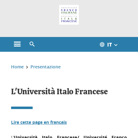
Gestione dei cookie
IT
Aprire il menu principale
Aprire il motore di ricerca
Sei qui:
Home
Presentazione
L'Università Italo Francese
Lire cette page en français
Università Italo Francese/ Université Franco
L'