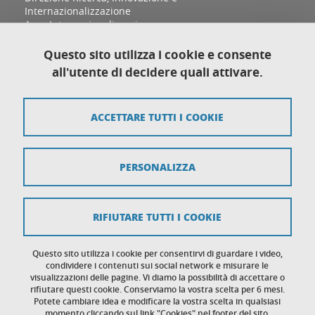
Internazionalizzazione
Area Internazionalizzazione
Sezione Relazioni Internazionali e Cooperazione
allo Sviluppo
Questo sito utilizza i cookie e consente
Complesso Aldo Moro, Palazzina D
all'utente di decidere quali attivare.
Via Sant'Ottavio 12/B
10124 Torino
ACCETTARE TUTTI I COOKIE
Mappa del sito
PERSONALIZZA
Crediti
Note legali
RIFIUTARE TUTTI I COOKIE
Protezione dei dati personali
Cookies
Questo sito utilizza i cookie per consentirvi di guardare i video,
condividere i contenuti sui social network e misurare le
visualizzazioni delle pagine. Vi diamo la possibilità di accettare o
Accessibilità: non conforme
rifiutare questi cookie. Conserviamo la vostra scelta per 6 mesi.
Potete cambiare idea e modificare la vostra scelta in qualsiasi
momento cliccando sul link "Cookies" nel footer del sito.