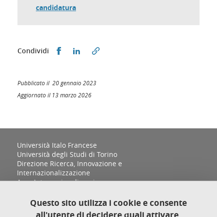
candidatura
Condividi su Facebook
Condividi su LinkedIn
Condividi
Pubblicato il 20 gennaio 2023
Aggiornato il 13 marzo 2026
Università Italo Francese
Università degli Studi di Torino
Direzione Ricerca, Innovazione e
Internazionalizzazione
Area Internazionalizzazione
Sezione Relazioni Internazionali e Cooperazione
allo Sviluppo
Questo sito utilizza i cookie e consente
Complesso Aldo Moro, Palazzina D
all'utente di decidere quali attivare.