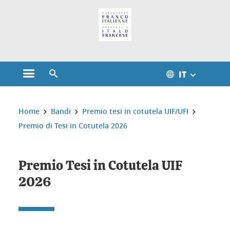
Gestione dei cookie
IT
Aprire il menu principale
Aprire il motore di ricerca
Sei qui:
Home
Bandi
Premio tesi in cotutela UIF/UFI
Premio di Tesi in Cotutela 2026
Premio Tesi in Cotutela UIF
2026