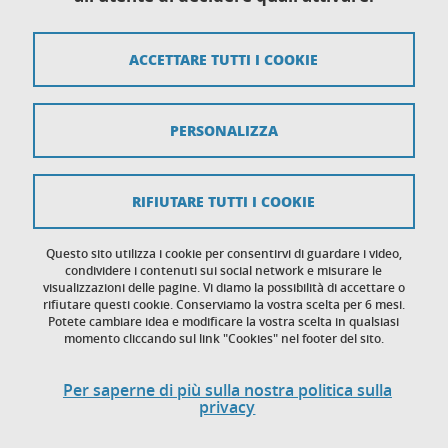
Via Sant'Ottavio 12/B
10124 Torino
ACCETTARE TUTTI I COOKIE
Mappa del sito
PERSONALIZZA
Crediti
Note legali
RIFIUTARE TUTTI I COOKIE
Protezione dei dati personali
Cookies
Questo sito utilizza i cookie per consentirvi di guardare i video,
condividere i contenuti sui social network e misurare le
visualizzazioni delle pagine. Vi diamo la possibilità di accettare o
Accessibilità: non conforme
rifiutare questi cookie. Conserviamo la vostra scelta per 6 mesi.
Potete cambiare idea e modificare la vostra scelta in qualsiasi
momento cliccando sul link "Cookies" nel footer del sito.
Per saperne di più sulla nostra politica sulla
privacy