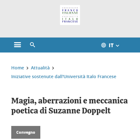
Gestione dei cookie
IT
Aprire il menu principale
Aprire il motore di ricerca
Sei qui:
Home
Attualità
Iniziative sostenute dall'Università Italo Francese
Magia, aberrazioni e meccanica
poetica di Suzanne Doppelt
Convegno