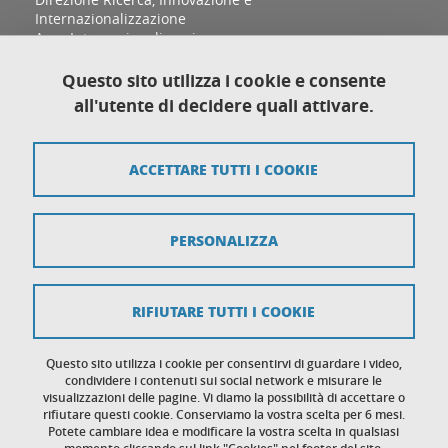
Internazionalizzazione
Area Internazionalizzazione
Sezione Relazioni Internazionali e Cooperazione
allo Sviluppo
Questo sito utilizza i cookie e consente
Complesso Aldo Moro, Palazzina D
all'utente di decidere quali attivare.
Via Sant'Ottavio 12/B
10124 Torino
ACCETTARE TUTTI I COOKIE
Mappa del sito
PERSONALIZZA
Crediti
Note legali
RIFIUTARE TUTTI I COOKIE
Protezione dei dati personali
Cookies
Questo sito utilizza i cookie per consentirvi di guardare i video,
condividere i contenuti sui social network e misurare le
visualizzazioni delle pagine. Vi diamo la possibilità di accettare o
Accessibilità: non conforme
rifiutare questi cookie. Conserviamo la vostra scelta per 6 mesi.
Potete cambiare idea e modificare la vostra scelta in qualsiasi