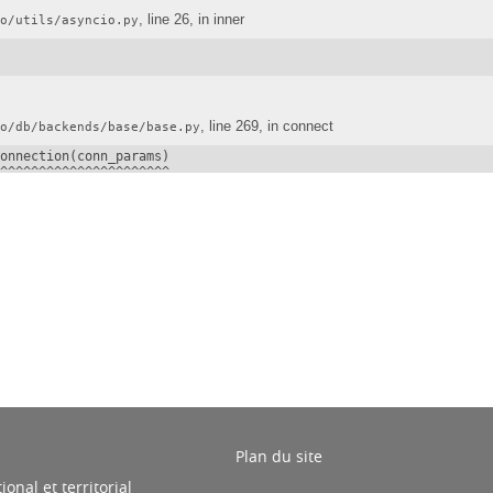
ook
inkedIn
Plan du site
nal et territorial