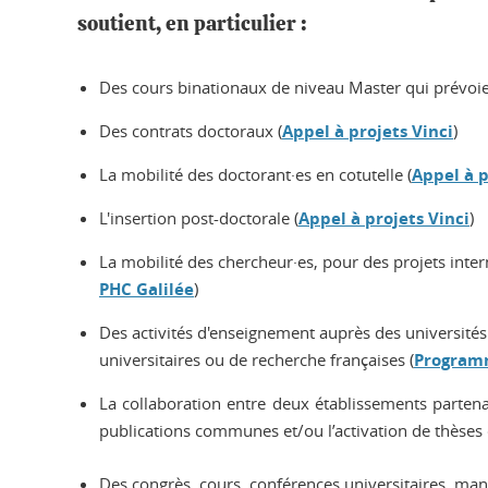
soutient, en particulier :
Des cours binationaux de niveau Master qui prévoie
Des contrats doctoraux (
Appel à projets Vinci
)
La mobilité des doctorant·es en cotutelle (
Appel à p
L'insertion post-doctorale (
Appel à projets Vinci
)
La mobilité des chercheur·es, pour des projets intern
PHC Galilée
)
Des activités d'enseignement auprès des université
universitaires ou de recherche françaises (
Programm
La collaboration entre deux établissements partenai
publications communes et/ou l’activation de thèses 
Des congrès, cours, conférences universitaires, manif