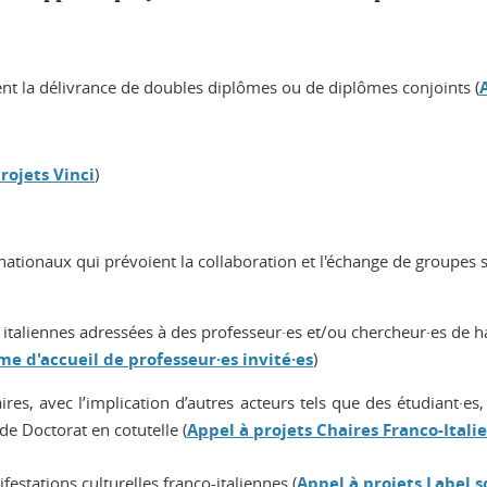
nt la délivrance de doubles diplômes ou de diplômes conjoints (
rojets Vinci
)
ationaux qui prévoient la collaboration et l'échange de groupes sci
s italiennes adressées à des professeur·es et/ou chercheur·es de
e d'accueil de professeur·es invité·es
)
res, avec l’implication d’autres acteurs tels que des étudiant·es,
de Doctorat en cotutelle (
Appel à projets Chaires Franco-Itali
estations culturelles franco-italiennes (
Appel à projets Label s