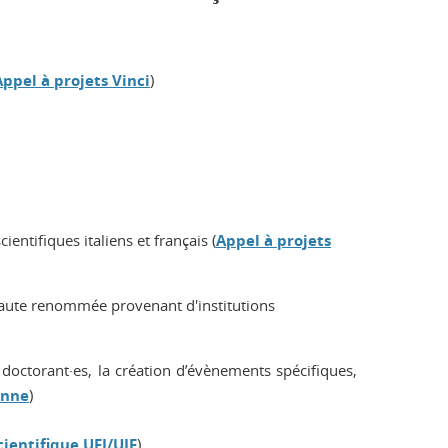
Appel à projets Vinci
)
entifiques italiens et français (
Appel à projets
 haute renommée provenant d'institutions
 doctorant·es, la création d’évènements spécifiques,
enne
)
cientifique UFI/UIF
).