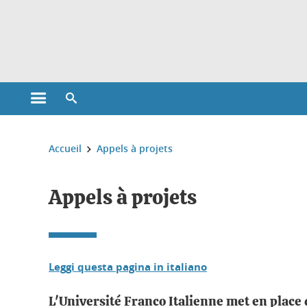
Gestion des cookies
Ouvrir le menu principal
Ouvrir le moteur de recherche
Vous êtes ici :
Accueil
Appels à projets
Appels à projets
Leggi questa pagina in italiano
L'Université Franco Italienne met en place d