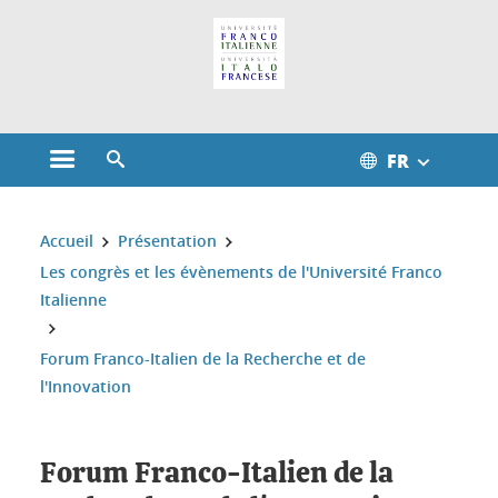
Gestion des cookies
FR
Ouvrir le menu principal
Ouvrir le moteur de recherche
Vous êtes ici :
Accueil
Présentation
Les congrès et les évènements de l'Université Franco
Italienne
Forum Franco-Italien de la Recherche et de
l'Innovation
Forum Franco-Italien de la