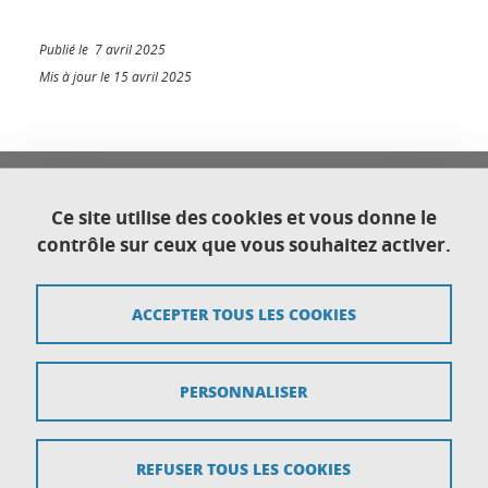
Publié le 7 avril 2025
Mis à jour le 15 avril 2025
Université Franco Italienne
Université Grenoble Alpes
Ce site utilise des cookies et vous donne le
Direction générale déléguée au Développement
contrôle sur ceux que vous souhaitez activer.
international et territorial
CS 40700
38058 Grenoble cedex 9
ACCEPTER TOUS LES COOKIES
Plan du site
PERSONNALISER
Crédits
Mentions légales
REFUSER TOUS LES COOKIES