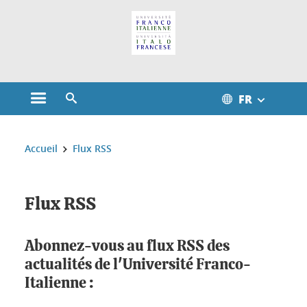
Gestion des cookies
FR
Ouvrir le menu principal
Ouvrir le moteur de recherche
Vous êtes ici :
Accueil
Flux RSS
Flux RSS
Abonnez-vous au flux RSS des
actualités de l'Université Franco-
Italienne :