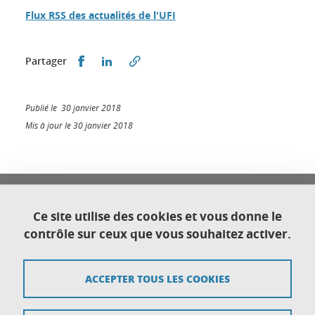
Flux RSS des actualités de l'UFI
Partager sur Facebook
Partager sur LinkedIn
Partager
Publié le 30 janvier 2018
Mis à jour le 30 janvier 2018
Université Franco Italienne
Université Grenoble Alpes
Ce site utilise des cookies et vous donne le
Direction générale déléguée au Développement
contrôle sur ceux que vous souhaitez activer.
international et territorial
CS 40700
38058 Grenoble cedex 9
ACCEPTER TOUS LES COOKIES
Plan du site