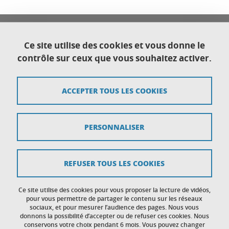
Université Franco Italienne
Université Grenoble Alpes
Ce site utilise des cookies et vous donne le
Direction générale déléguée au Développement
contrôle sur ceux que vous souhaitez activer.
international et territorial
CS 40700
38058 Grenoble cedex 9
ACCEPTER TOUS LES COOKIES
Plan du site
PERSONNALISER
Crédits
Mentions légales
REFUSER TOUS LES COOKIES
Données personnelles
Ce site utilise des cookies pour vous proposer la lecture de vidéos,
Gestion des cookies
pour vous permettre de partager le contenu sur les réseaux
sociaux, et pour mesurer l’audience des pages. Nous vous
donnons la possibilité d’accepter ou de refuser ces cookies. Nous
Accessibilité : non conforme
conservons votre choix pendant 6 mois. Vous pouvez changer