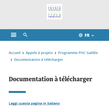
Gestion des cookies
FR
Ouvrir le menu principal
Ouvrir le moteur de recherche
Vous êtes ici :
Accueil
Appels à projets
Programme PHC Galilée
Documentation à télécharger
Documentation à télécharger
Leggi questa pagina in italiano