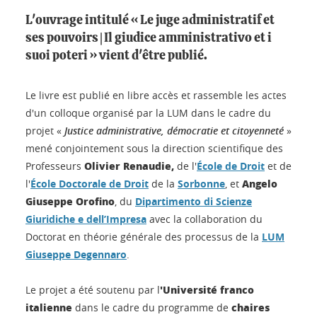
L'ouvrage intitulé « Le juge administratif et
ses pouvoirs | Il giudice amministrativo et i
suoi poteri » vient d'être publié.
Le livre est publié en libre accès et rassemble les actes
d'un colloque organisé par la LUM dans le cadre du
projet «
Justice administrative, démocratie et citoyenneté
»
mené conjointement sous la direction scientifique des
Olivier Renaudie,
Professeurs
de l'
École de Droit
et de
Angelo
l'
École Doctorale de Droit
de la
Sorbonne
, et
Giuseppe Orofino
, du
Dipartimento di Scienze
Giuridiche e dell’Impresa
avec la collaboration du
Doctorat en théorie générale des processus de la
LUM
Giuseppe Degennaro
.
'Université franco
Le projet a été soutenu par l
italienne
chaires
dans le cadre du programme de