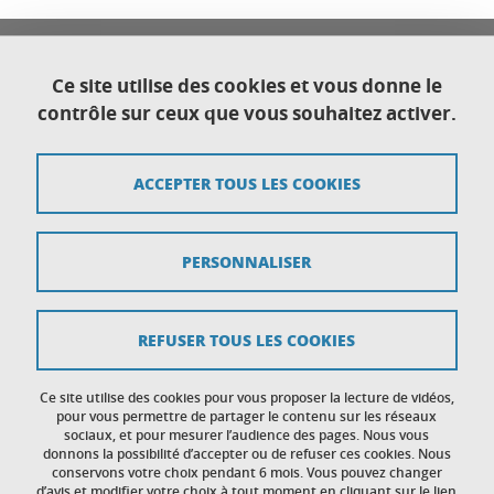
0
0
Université Franco Italienne
Université Grenoble Alpes
Ce site utilise des cookies et vous donne le
0
Direction générale déléguée au Développement
contrôle sur ceux que vous souhaitez activer.
0
international et territorial
2
CS 40700
38058 Grenoble cedex 9
6
ACCEPTER TOUS LES COOKIES
5
3
Plan du site
8
PERSONNALISER
3
Crédits
4
Mentions légales
€ 24,00
REFUSER TOUS LES COOKIES
i
Données personnelles
.
Ce site utilise des cookies pour vous proposer la lecture de vidéos,
Gestion des cookies
v
pour vous permettre de partager le contenu sur les réseaux
sociaux, et pour mesurer l’audience des pages. Nous vous
.
donnons la possibilité d’accepter ou de refuser ces cookies. Nous
Accessibilité : non conforme
a
conservons votre choix pendant 6 mois. Vous pouvez changer
d’avis et modifier votre choix à tout moment en cliquant sur le lien
.