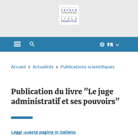
Gestion des cookies
FR
Ouvrir le menu principal
Ouvrir le moteur de recherche
Vous êtes ici :
Accueil
Actualités
Publications scientifiques
Publication du livre "Le juge
administratif et ses pouvoirs"
Leggi questa pagina in italiano