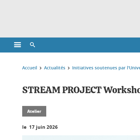
Gestion des cookies
Ouvrir le menu principal
Ouvrir le moteur de recherche
Vous êtes ici :
Accueil
Actualités
Initiatives soutenues par l'Univ
STREAM PROJECT Workshop 
Atelier
le 17 juin 2026