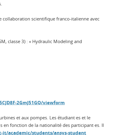
s.
e collaboration scientifique franco-italienne avec
SM, classe 3) : « Hydraulic Modeling and
f5CJD8F-2GmJ51GQ/viewform
turbines et aux pompes. Les étudiant·es et le
 en fonction de la nationalité des participant·es. Il
t-it/academic/students/ansys-student