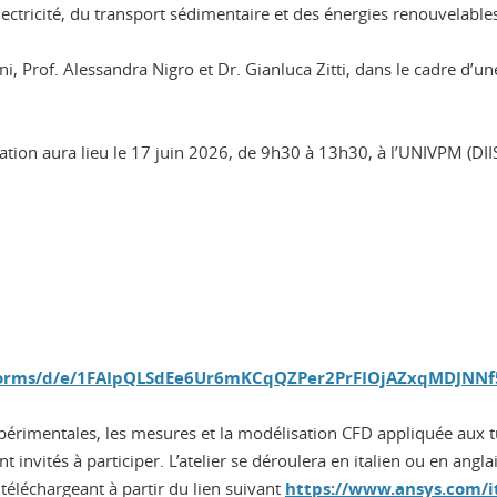
ctricité, du transport sédimentaire et des énergies renouvelable
i, Prof. Alessandra Nigro et Dr. Gianluca Zitti, dans le cadre d’un
mation aura lieu le 17 juin 2026, de 9h30 à 13h30, à l’UNIVPM (DII
m/forms/d/e/1FAIpQLSdEe6Ur6mKCqQZPer2PrFIOjAZxqMDJNN
expérimentales, les mesures et la modélisation CFD appliquée aux 
vités à participer. L’atelier se déroulera en italien ou en anglais
téléchargeant à partir du lien suivant
https://www.ansys.com/i