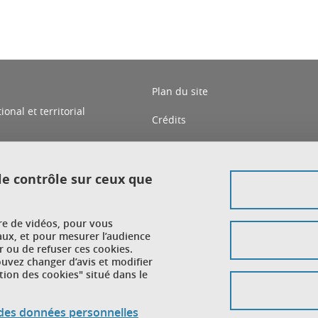
Plan du site
nal et territorial
Crédits
Mentions légales
Données personnelles
 le contrôle sur ceux que
Gestion des cookies
ure de vidéos, pour vous
Accessibilité : non conforme
aux, et pour mesurer l’audience
 ou de refuser ces cookies.
vez changer d’avis et modifier
tion des cookies" situé dans le
n des données personnelles