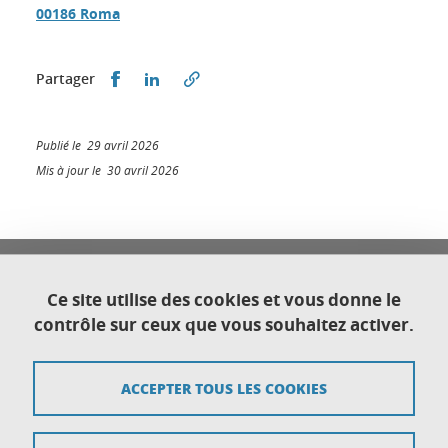
00186 Roma
Partager sur Facebook
Partager sur LinkedIn
Partager
Publié le 29 avril 2026
Mis à jour le 30 avril 2026
Université Franco Italienne
Université Grenoble Alpes
Ce site utilise des cookies et vous donne le
Direction générale déléguée au Développement
contrôle sur ceux que vous souhaitez activer.
international et territorial
CS 40700
38058 Grenoble cedex 9
ACCEPTER TOUS LES COOKIES
Plan du site