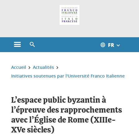
Gestion des cookies
FR
Ouvrir le menu principal
Ouvrir le moteur de recherche
Vous êtes ici :
Accueil
Actualités
Initiatives soutenues par l'Université Franco Italienne
L’espace public byzantin à
l’épreuve des rapprochements
avec l’Église de Rome (XIIIe-
XVe siècles)