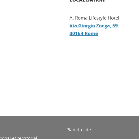
A. Roma Lifestyle Hotel
Via Giorgio Zoega, 59
00164 Rome
ook
inkedIn
Plan du site
nal et territorial