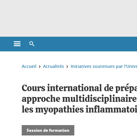
Gestion des cookies
Ouvrir le menu principal
Ouvrir le moteur de recherche
Vous êtes ici :
Accueil
Actualités
Initiatives soutenues par l'Univ
Cours international de prép
approche multidisciplinaire 
les myopathies inflammatoir
Session de formation