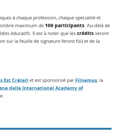
ques à chaque profession, chaque spécialité et
100 participants
 un nombre maximum de
. Au-delà de
crédits
dits éducatifs. Il est à noter que les
seront
t sur la feuille de signature feront foi) et de la
s Est Créteil
et est sponsorisé par
Filnemus
, la
liana della International Academy of
e.