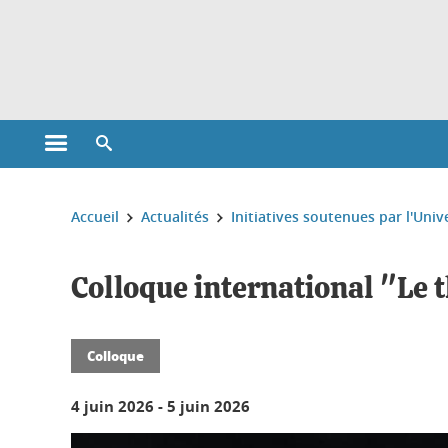
Gestion des cookies
Ouvrir le menu principal
Ouvrir le moteur de recherche
Vous êtes ici :
Accueil
Actualités
Initiatives soutenues par l'Univ
Colloque international "Le t
Colloque
4 juin 2026
-
5 juin 2026