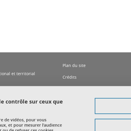
ook
inkedIn
Plan du site
nal et territorial
Crédits
Mentions légales
Données personnelles
 le contrôle sur ceux que
Gestion des cookies
ure de vidéos, pour vous
Accessibilité : non conforme
aux, et pour mesurer l’audience
 ou de refuser ces cookies.