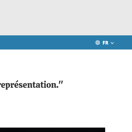
FR
 représentation."