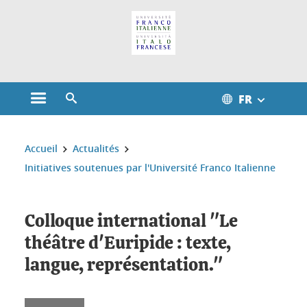
Gestion des cookies
FR
Ouvrir le menu principal
Ouvrir le moteur de recherche
Vous êtes ici :
Accueil
Actualités
Initiatives soutenues par l'Université Franco Italienne
Colloque international "Le
théâtre d'Euripide : texte,
langue, représentation."