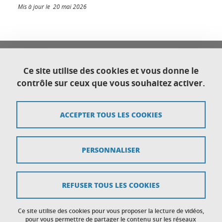
Mis à jour le 20 mai 2026
Université Franco Italienne
Université Grenoble Alpes
Ce site utilise des cookies et vous donne le
Direction générale déléguée au Développement
contrôle sur ceux que vous souhaitez activer.
international et territorial
CS 40700
38058 Grenoble cedex 9
ACCEPTER TOUS LES COOKIES
Plan du site
PERSONNALISER
Crédits
Mentions légales
REFUSER TOUS LES COOKIES
Données personnelles
Ce site utilise des cookies pour vous proposer la lecture de vidéos,
Gestion des cookies
pour vous permettre de partager le contenu sur les réseaux