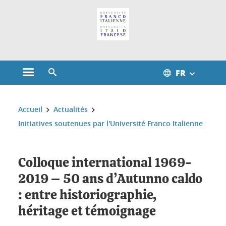
FR
Ouvrir le menu principal
Ouvrir le moteur de recherche
Vous êtes ici :
Accueil
Actualités
Initiatives soutenues par l'Université Franco Italienne
Colloque international 1969-
2019 – 50 ans d’Autunno caldo
: entre historiographie,
héritage et témoignage