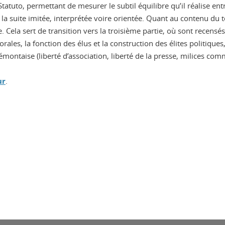
tatuto, permettant de mesurer le subtil équilibre qu’il réalise entr
a suite imitée, interprétée voire orientée. Quant au contenu du te
e. Cela sert de transition vers la troisième partie, où sont recens
rales, la fonction des élus et la construction des élites politique
montaise (liberté d’association, liberté de la presse, milices com
ur
.
ook
inkedIn