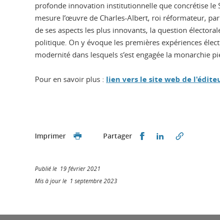
profonde innovation institutionnelle que concrétise le S
mesure l’œuvre de Charles-Albert, roi réformateur, par l
de ses aspects les plus innovants, la question électoral
politique. On y évoque les premières expériences électo
modernité dans lesquels s’est engagée la monarchie pié
Pour en savoir plus :
lien vers le site web de l'édite
Partager sur Faceb
Partager sur L
Imprimer
Partager
Publié le 19 février 2021
Mis à jour le 1 septembre 2023