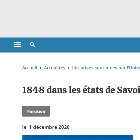
Gestion des cookies
Ouvrir le menu principal
Ouvrir le moteur de recherche
Vous êtes ici :
Accueil
Actualités
Initiatives soutenues par l'Univ
1848 dans les états de Savoi
Parution
le 1 décembre 2020