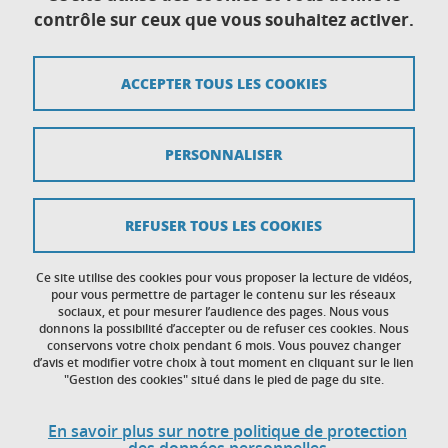
Direction générale déléguée au Développement
contrôle sur ceux que vous souhaitez activer.
international et territorial
CS 40700
38058 Grenoble cedex 9
ACCEPTER TOUS LES COOKIES
Plan du site
PERSONNALISER
Crédits
Mentions légales
REFUSER TOUS LES COOKIES
Données personnelles
Ce site utilise des cookies pour vous proposer la lecture de vidéos,
Gestion des cookies
pour vous permettre de partager le contenu sur les réseaux
sociaux, et pour mesurer l’audience des pages. Nous vous
donnons la possibilité d’accepter ou de refuser ces cookies. Nous
Accessibilité : non conforme
conservons votre choix pendant 6 mois. Vous pouvez changer
d’avis et modifier votre choix à tout moment en cliquant sur le lien
"Gestion des cookies" situé dans le pied de page du site.
En savoir plus sur notre politique de protection