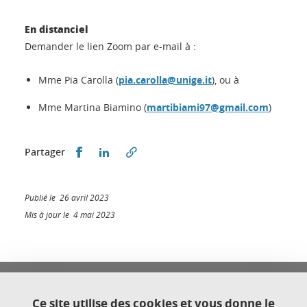
En distanciel
Demander le lien Zoom par e-mail à :
Mme Pia Carolla (
pia.carolla@unige.it
), ou à
Mme Martina Biamino (
martibiami97@gmail.com
)
Partager sur Facebook
Partager sur LinkedIn
Partager
Publié le 26 avril 2023
Mis à jour le 4 mai 2023
Université Franco Italienne
Université Grenoble Alpes
Ce site utilise des cookies et vous donne le