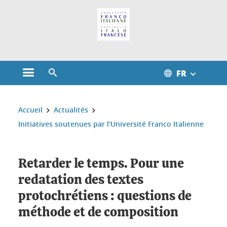
Gestion des cookies
FR
Ouvrir le menu principal
Ouvrir le moteur de recherche
Vous êtes ici :
Accueil
Actualités
Initiatives soutenues par l'Université Franco Italienne
Retarder le temps. Pour une
redatation des textes
protochrétiens : questions de
méthode et de composition