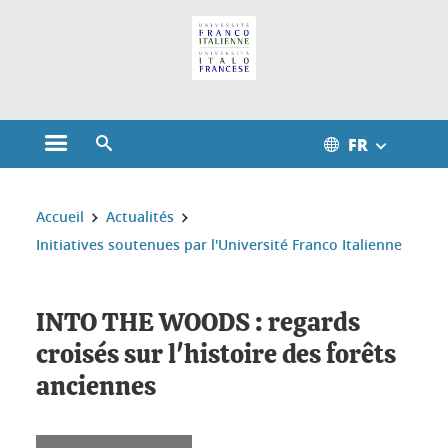
Gestion des cookies
FR
Ouvrir le menu principal
Ouvrir le moteur de recherche
Vous êtes ici :
Accueil
Actualités
Initiatives soutenues par l'Université Franco Italienne
INTO THE WOODS : regards
croisés sur l'histoire des forêts
anciennes