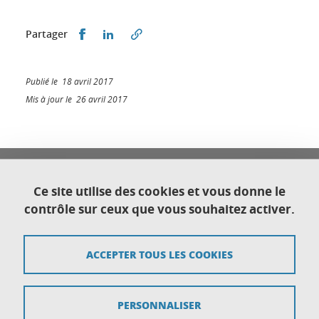
Partager sur Facebook
Partager sur LinkedIn
Partager
Publié le 18 avril 2017
Mis à jour le 26 avril 2017
Université Franco Italienne
Université Grenoble Alpes
Ce site utilise des cookies et vous donne le
Direction générale déléguée au Développement
contrôle sur ceux que vous souhaitez activer.
international et territorial
CS 40700
38058 Grenoble cedex 9
ACCEPTER TOUS LES COOKIES
Plan du site
PERSONNALISER
Crédits