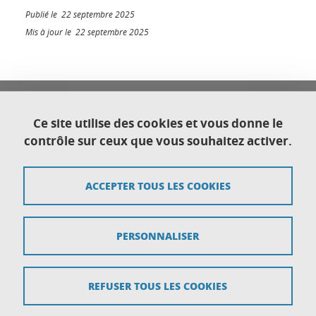
Publié le 22 septembre 2025
Mis à jour le 22 septembre 2025
Université Franco Italienne
Université Grenoble Alpes
Ce site utilise des cookies et vous donne le
Direction générale déléguée au Développement
contrôle sur ceux que vous souhaitez activer.
international et territorial
CS 40700
38058 Grenoble cedex 9
ACCEPTER TOUS LES COOKIES
Plan du site
PERSONNALISER
Crédits
Mentions légales
REFUSER TOUS LES COOKIES
Données personnelles