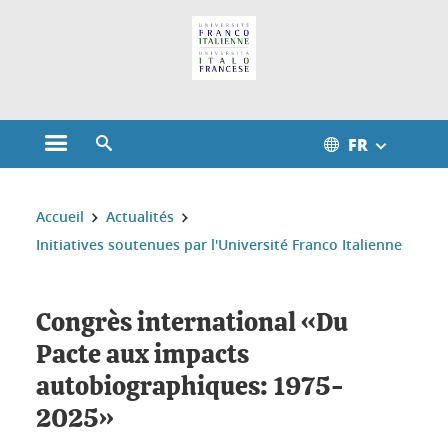
Gestion des cookies
FR
Ouvrir le menu principal
Ouvrir le moteur de recherche
Vous êtes ici :
Accueil
Actualités
Initiatives soutenues par l'Université Franco Italienne
Congrès international «Du
Pacte aux impacts
autobiographiques: 1975-
2025»