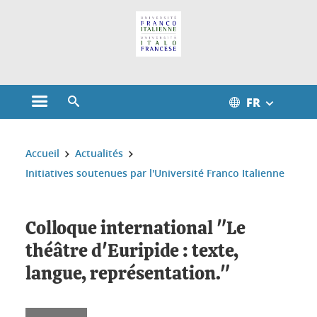
Gestion des cookies
FR
Ouvrir le menu principal
Ouvrir le moteur de recherche
Vous êtes ici :
Accueil
Actualités
Initiatives soutenues par l'Université Franco Italienne
Colloque international "Le
théâtre d'Euripide : texte,
langue, représentation."