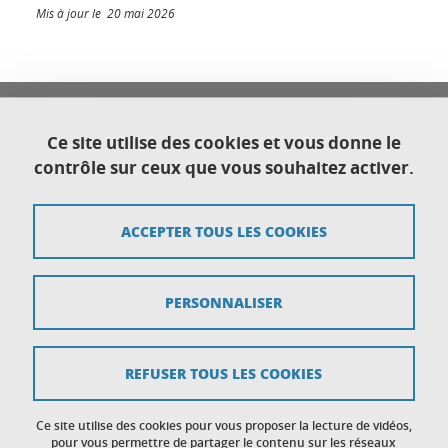
Mis à jour le 20 mai 2026
Université Franco Italienne
Université Grenoble Alpes
Ce site utilise des cookies et vous donne le
Direction générale déléguée au Développement
contrôle sur ceux que vous souhaitez activer.
international et territorial
CS 40700
38058 Grenoble cedex 9
ACCEPTER TOUS LES COOKIES
Plan du site
PERSONNALISER
Crédits
Mentions légales
REFUSER TOUS LES COOKIES
Données personnelles
Ce site utilise des cookies pour vous proposer la lecture de vidéos,
Gestion des cookies
pour vous permettre de partager le contenu sur les réseaux