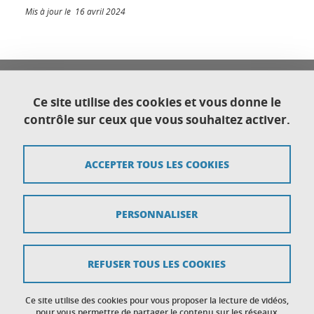
Mis à jour le 16 avril 2024
Université Franco Italienne
Université Grenoble Alpes
Ce site utilise des cookies et vous donne le
Direction générale déléguée au Développement
contrôle sur ceux que vous souhaitez activer.
international et territorial
CS 40700
38058 Grenoble cedex 9
ACCEPTER TOUS LES COOKIES
Plan du site
PERSONNALISER
Crédits
Mentions légales
REFUSER TOUS LES COOKIES
Données personnelles
Ce site utilise des cookies pour vous proposer la lecture de vidéos,
Gestion des cookies
pour vous permettre de partager le contenu sur les réseaux