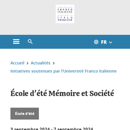
Gestion des cookies
FR
Ouvrir le menu principal
Ouvrir le moteur de recherche
Vous êtes ici :
Accueil
Actualités
Initiatives soutenues par l'Université Franco Italienne
École d'été Mémoire et Société
École d'été
3 septembre 2024
-
7 septembre 2024